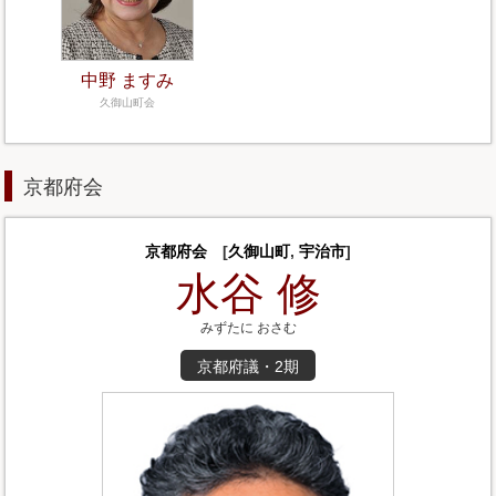
中野 ますみ
久御山町会
京都府会
京都府会
[
久御山町
,
宇治市
]
水谷 修
みずたに おさむ
京都府議・2期