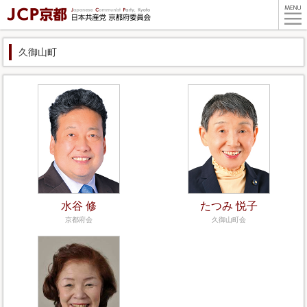
久御山町
水谷 修
たつみ 悦子
京都府会
久御山町会