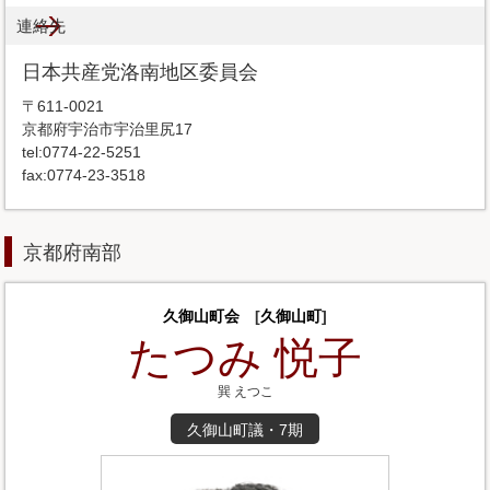
連絡先
日本共産党洛南地区委員会
〒611-0021
京都府宇治市宇治里尻17
tel:0774-22-5251
fax:0774-23-3518
京都府南部
久御山町会
[
久御山町
]
たつみ 悦子
巽 えつこ
久御山町議・7期