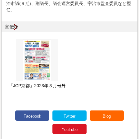
治市議(９期)、副議長、議会運営委員長、宇治市監査委員など歴
任。
宣伝物
「JCP京都」2023年３月号外
Facebook
Twitter
Blog
YouTube