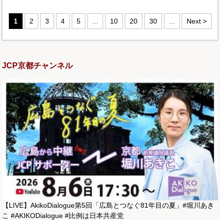
1
2
3
4
5
...
10
20
30
...
Next >
JCP京都チャンネル
【LIVE】AkikoDialogue第5回「広島とつなぐ81年目の夏」#堀川あき
こ #AKIKODialogue #比例は日本共産党