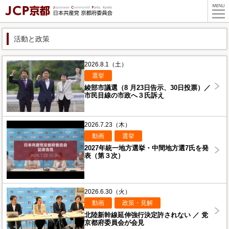
活動と政策
2026.8.1（土）
選挙
綾部市議選（8 月23日告示、30日投票）／
市民目線の市政へ３氏訴え
2026.7.23（木）
動画
選挙
2027年統一地方選挙・中間地方選7氏を発
表（第３次）
2026.6.30（火）
動画
政策・見解
北陸新幹線延伸強行決定許されない ／ 党
京都府委員会が会見