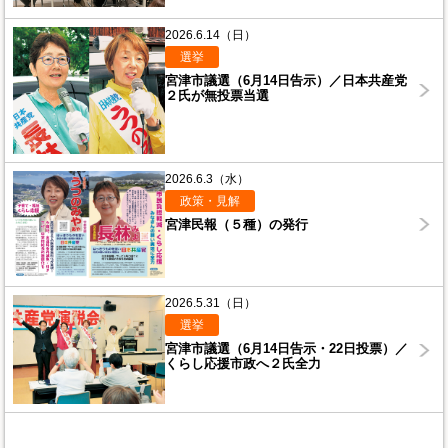
2026.6.14（日）
選挙
宮津市議選（6月14日告示）／日本共産党
２氏が無投票当選
2026.6.3（水）
政策・見解
宮津民報（５種）の発行
2026.5.31（日）
選挙
宮津市議選（6月14日告示・22日投票）／
くらし応援市政へ２氏全力