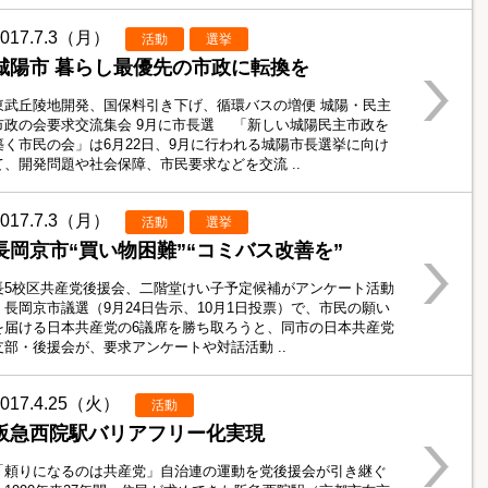
2017.7.3（月）
活動
選挙
城陽市 暮らし最優先の市政に転換を
東武丘陵地開発、国保料引き下げ、循環バスの増便 城陽・民主
市政の会要求交流集会 9月に市長選 「新しい城陽民主市政を
築く市民の会」は6月22日、9月に行われる城陽市長選挙に向け
て、開発問題や社会保障、市民要求などを交流 ..
2017.7.3（月）
活動
選挙
長岡京市“買い物困難”“コミバス改善を”
長5校区共産党後援会、二階堂けい子予定候補がアンケート活動
長岡京市議選（9月24日告示、10月1日投票）で、市民の願い
を届ける日本共産党の6議席を勝ち取ろうと、同市の日本共産党
支部・後援会が、要求アンケートや対話活動 ..
2017.4.25（火）
活動
阪急西院駅バリアフリー化実現
「頼りになるのは共産党」自治連の運動を党後援会が引き継ぐ