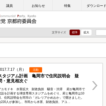
議員
お知らせ
特集
ダウンロー
文字サイズ
標準
拡大
2017.7.17（月）
活動
スタジアム計画 亀岡市で住民説明会 疑
問・意見相次ぐ
アユモドキ 水害拡大 財政負担 騒音・渋滞 府が亀岡市で
建設を計画する球技専用スタジアムをめぐり、府と亀岡市は10
日、住民説明会を同市の「ガレリアかめおか」で開きました。
約220人が参加し、市民から水害、財政負担、アユ ..