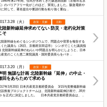
1990年来27年間、住民が求めてきた阪急西院駅（京都市右京
区）のバリアフリー化がこのほど、実現しました。阪急電鉄や
市に対して、署名提出や要請行動を粘り強く重ね ..
2017.3.28（火）
政策・見解
活動
北陸新幹線延伸求めてない 防災・老朽化対策
こそ
北陸新幹線をめぐるシンポジウムで、問題点や背景を報告する
こくた議員ら（26日、京都府京田辺市） シンポでこくた議員指
摘 北陸新幹線延伸のねらいや問題点を明らかにしようと、日本
共産党のこくた恵二衆院議員・国対委員長らをパネ ..
2017.3.20（月）
政策・見解
声明 無謀な計画 北陸新幹線「延伸」の中止・
撤回をあらためて求める
2017年3月20日 日本共産党京都府委員会 3/15与党整備新幹線
建設推進プロジェクトチームは、北陸新幹線延伸計画で、JR片
トを正式に決定しました。 日本共産党京都府委員会は、 ..