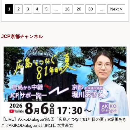
1
2
3
4
5
...
10
20
30
...
Next >
JCP京都チャンネル
【LIVE】AkikoDialogue第5回「広島とつなぐ81年目の夏」#堀川あき
こ #AKIKODialogue #比例は日本共産党