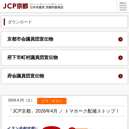
ダウンロード
京都市会議員団
宣伝物
府下市町村議員団
宣伝物
府会議員団
宣伝物
2026.4.25（土）
ビラ・チラシ
「JCP京都」2026年4月 ／ トマホーク配備ストップ！