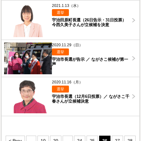
2021.1.13（水）
選挙
宇治田原町長選（26日告示・31日投票）
今西久美子さんが立候補を決意
2020.11.29（日）
選挙
宇治市長選が告示 ／ ながさこ候補が第一
声
2020.11.16（月）
選挙
宇治市長選（12月6日投票）／ ながさこ千
春さんが立候補決意
< Prev
...
10
20
...
24
25
26
27
28