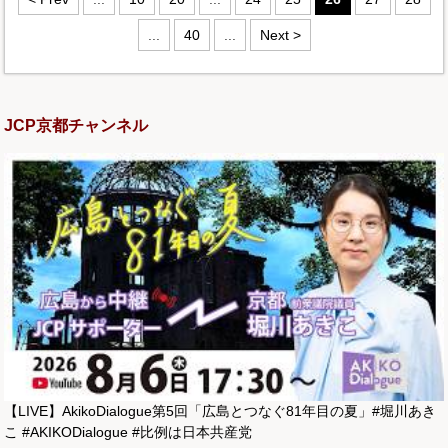
...
40
...
Next >
JCP京都チャンネル
【LIVE】AkikoDialogue第5回「広島とつなぐ81年目の夏」#堀川あき
こ #AKIKODialogue #比例は日本共産党