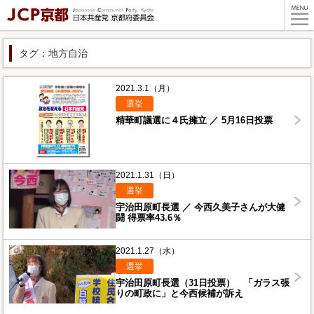
タグ：地方自治
2021.3.1（月）
選挙
精華町議選に４氏擁立 ／ 5月16日投票
2021.1.31（日）
選挙
宇治田原町長選 ／ 今西久美子さんが大健
闘 得票率43.6％
2021.1.27（水）
選挙
宇治田原町長選（31日投票） 「ガラス張
りの町政に」と今西候補が訴え