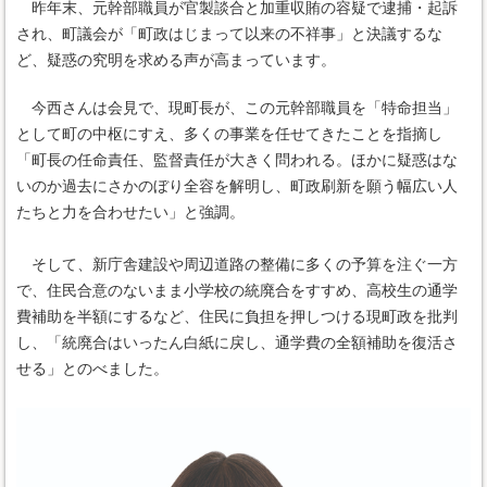
昨年末、元幹部職員が官製談合と加重収賄の容疑で逮捕・起訴
され、町議会が「町政はじまって以来の不祥事」と決議するな
ど、疑惑の究明を求める声が高まっています。
今西さんは会見で、現町長が、この元幹部職員を「特命担当」
として町の中枢にすえ、多くの事業を任せてきたことを指摘し
「町長の任命責任、監督責任が大きく問われる。ほかに疑惑はな
いのか過去にさかのぼり全容を解明し、町政刷新を願う幅広い人
たちと力を合わせたい」と強調。
そして、新庁舎建設や周辺道路の整備に多くの予算を注ぐ一方
で、住民合意のないまま小学校の統廃合をすすめ、高校生の通学
費補助を半額にするなど、住民に負担を押しつける現町政を批判
し、「統廃合はいったん白紙に戻し、通学費の全額補助を復活さ
せる」とのべました。