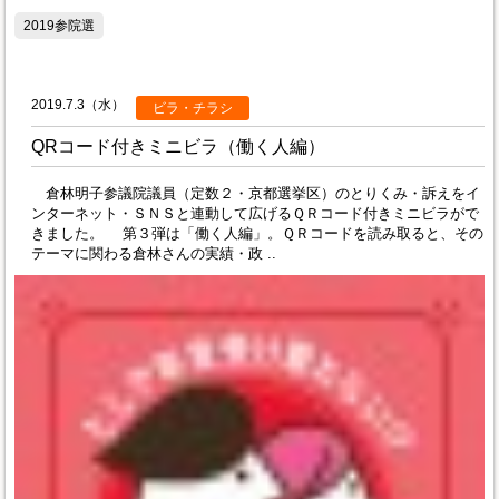
2019参院選
2019.7.3（水）
ビラ・チラシ
QRコード付きミニビラ（働く人編）
倉林明子参議院議員（定数２・京都選挙区）のとりくみ・訴えをイ
ンターネット・ＳＮＳと連動して広げるＱＲコード付きミニビラがで
きました。 第３弾は「働く人編」。ＱＲコードを読み取ると、その
テーマに関わる倉林さんの実績・政 ..