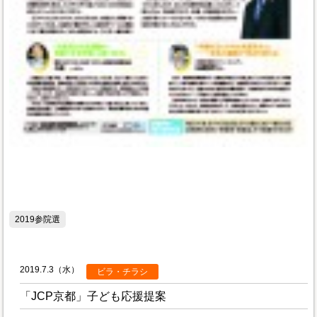
2019参院選
2019.7.3（水）
ビラ・チラシ
「JCP京都」子ども応援提案