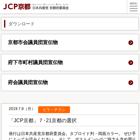
ダウンロード
京都市会議員団
宣伝物
府下市町村議員団
宣伝物
府会議員団
宣伝物
2019.7.8（月）
ビラ・チラシ
「JCP京都」７･21京都の選択
発行は日本共産党京都府委員会。タブロイド判・両面カラー。 ぜひ手
にとってお読みください。 そして、ポストインへのご協力も含め周り