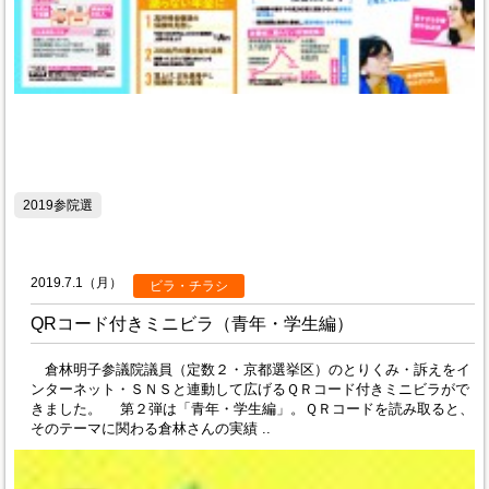
2019参院選
2019.7.1（月）
ビラ・チラシ
QRコード付きミニビラ（青年・学生編）
倉林明子参議院議員（定数２・京都選挙区）のとりくみ・訴えをイ
ンターネット・ＳＮＳと連動して広げるＱＲコード付きミニビラがで
きました。 第２弾は「青年・学生編」。ＱＲコードを読み取ると、
そのテーマに関わる倉林さんの実績 ..