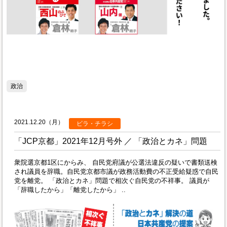
政治
2021.12.20（月）
ビラ・チラシ
「JCP京都」2021年12月号外 ／ 「政治とカネ」問題
衆院選京都1区にからみ、 自民党府議が公選法違反の疑いで書類送検
され議員を辞職。自民党京都市議が政務活動費の不正受給疑惑で自民
党を離党。 「政治とカネ」問題で相次ぐ自民党の不祥事。 議員が
「辞職したから」「離党したから」 ..