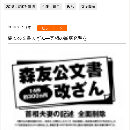
2018京都府知事選
労働・雇用
政治
森友問題
2018.3.15（木）
ビラ・チラシ
森友公文書改ざん―真相の徹底究明を