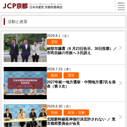
活動と政策
2026.8.1（土）
選挙
綾部市議選（8 月23日告示、30日投票）／
市民目線の市政へ３氏訴え
2026.7.23（木）
動画
選挙
2027年統一地方選挙・中間地方選7氏を発
表（第３次）
2026.6.30（火）
動画
政策・見解
北陸新幹線延伸強行決定許されない ／ 党
京都府委員会が会見