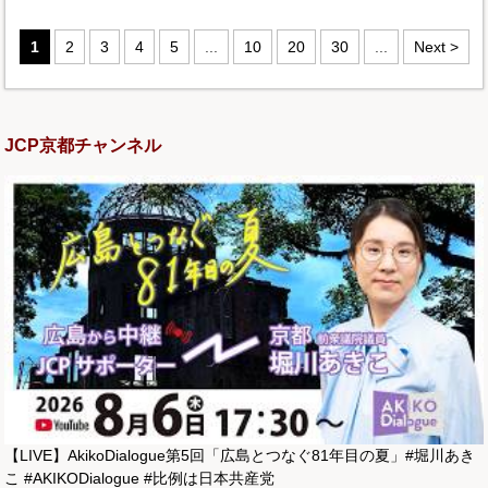
1
2
3
4
5
...
10
20
30
...
Next >
JCP京都チャンネル
【LIVE】AkikoDialogue第5回「広島とつなぐ81年目の夏」#堀川あき
こ #AKIKODialogue #比例は日本共産党