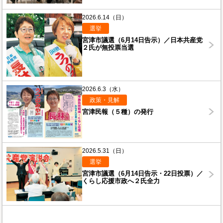
2026.6.14（日）
選挙
宮津市議選（6月14日告示）／日本共産党
２氏が無投票当選
2026.6.3（水）
政策・見解
宮津民報（５種）の発行
2026.5.31（日）
選挙
宮津市議選（6月14日告示・22日投票）／
くらし応援市政へ２氏全力