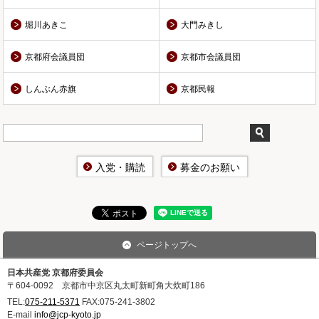
堀川あきこ
大門みきし
京都府会議員団
京都市会議員団
しんぶん赤旗
京都民報
入党・購読
募金のお願い
ページトップへ
日本共産党 京都府委員会
〒604-0092 京都市中京区丸太町新町角大炊町186
TEL:
075-211-5371
FAX:
075-241-3802
E-mail
info@jcp-kyoto.jp