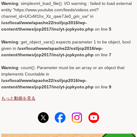
Warning
: simplexml_load_file(): I/O warning : failed to load external
entity "https://www.youtube.com/feeds/videos.xml?
channel_id=UCvM1hx_Xz_qwe7Je0_gm_uw" in
/usr/local/www/apache22/ssl/jcp2016/wp-
content/themes/jcp2017/inc/yt-jcpkyoto.php
on line
5
Warning
: get_object_vars() expects parameter 1 to be object, bool
given in
/usr/local/www/apache22/ssl/jcp2016/wp-
content/themes/jcp2017/inc/yt-jcpkyoto.php
on line
7
Warning
: count(): Parameter must be an array or an object that
implements Countable in
/usr/local/www/apache22/ssl/jcp2016/wp-
content/themes/jcp2017/inc/yt-jcpkyoto.php
on line
9
もっと動画を見る