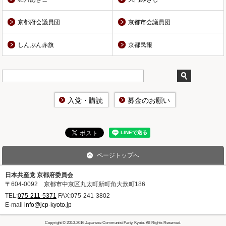
京都府会議員団
京都市会議員団
しんぶん赤旗
京都民報
入党・購読
募金のお願い
ページトップへ
日本共産党 京都府委員会
〒604-0092 京都市中京区丸太町新町角大炊町186
TEL:
075-211-5371
FAX:
075-241-3802
E-mail
info@jcp-kyoto.jp
Copyright © 2010-2016 Japanese Communist Party, Kyoto. All Rights Reserved.