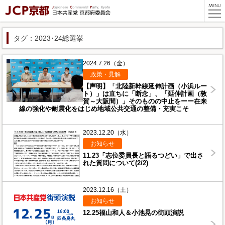
タグ：2023･24総選挙
2024.7.26（金）
政策・見解
【声明】「北陸新幹線延伸計画（小浜ルー
ト）」は直ちに「断念」、「延伸計画（敦
賀～大阪間）」そのものの中止をーー在来
線の強化や耐震化をはじめ地域公共交通の整備・充実こそ
2023.12.20（水）
お知らせ
11.23「志位委員長と語るつどい」で出さ
れた質問について(2/2)
2023.12.16（土）
お知らせ
12.25福山和人＆小池晃の街頭演説