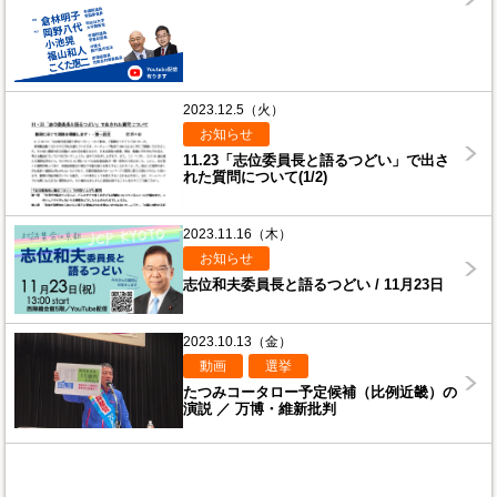
2023.12.5（火）
お知らせ
11.23「志位委員長と語るつどい」で出さ
れた質問について(1/2)
2023.11.16（木）
お知らせ
志位和夫委員長と語るつどい / 11月23日
2023.10.13（金）
動画
選挙
たつみコータロー予定候補（比例近畿）の
演説 ／ 万博・維新批判