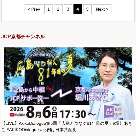
< Prev
1
2
3
4
5
Next >
JCP京都チャンネル
【LIVE】AkikoDialogue第5回「広島とつなぐ81年目の夏」#堀川あき
こ #AKIKODialogue #比例は日本共産党