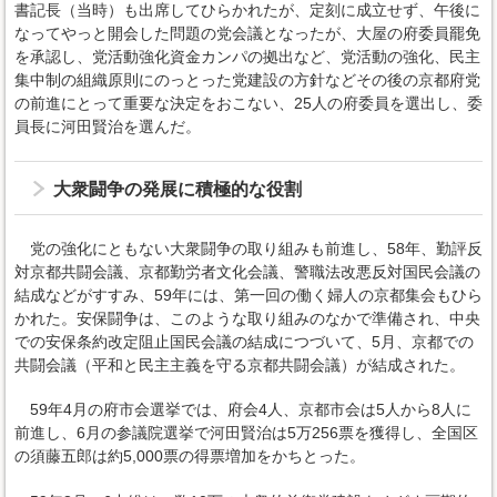
書記長（当時）も出席してひらかれたが、定刻に成立せず、午後に
なってやっと開会した問題の党会議となったが、大屋の府委員罷免
を承認し、党活動強化資金カンパの拠出など、党活動の強化、民主
集中制の組織原則にのっとった党建設の方針などその後の京都府党
の前進にとって重要な決定をおこない、25人の府委員を選出し、委
員長に河田賢治を選んだ。
大衆闘争の発展に積極的な役割
党の強化にともない大衆闘争の取り組みも前進し、58年、勤評反
対京都共闘会議、京都勤労者文化会議、警職法改悪反対国民会議の
結成などがすすみ、59年には、第一回の働く婦人の京都集会もひら
かれた。安保闘争は、このような取り組みのなかで準備され、中央
での安保条約改定阻止国民会議の結成につづいて、5月、京都での
共闘会議（平和と民主主義を守る京都共闘会議）が結成された。
59年4月の府市会選挙では、府会4人、京都市会は5人から8人に
前進し、6月の参議院選挙で河田賢治は5万256票を獲得し、全国区
の須藤五郎は約5,000票の得票増加をかちとった。