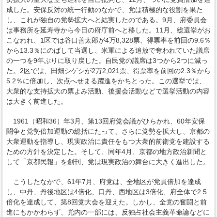
成した。安保反対の統一行動のなかで、党は積極的な役割を果た
し、これが独自の党勢拡大へと結実したのである。9月、府委員会
は事務所を延寿寺から今日の府庁前へと移した。11月、総選挙がお
こなわれ、1区では谷口善太郎が4万8,328票、得票率を前回の9.6％
から13.3％にのばして当選し、米軍による追放で奪われていた議席
の一つを9年ぶりに取り戻した。自民党の議席は3つから2つに減っ
た。2区では、田畑シゲシが2万2,021票、得票率を前回の2.3％から
5.2％に倍加し、次点へせまる躍進をかちとった。この選挙では、
大衆的な支持拡大の票よみ活動、後援会活動などで選挙活動の内容
は大きく前進した。
1961（昭和36）年3月、第13回府党会議がひらかれ、60年安保
闘争と党勢倍加運動の総括にたって、さらに党勢を拡大し、京都の
大衆運動を指導し、現実政治に責任をもつ大衆的前衛党を建設する
ための方針を決定した。そして、同年4月、京都の地方政治新聞と
して「京都民報」を創刊、党は現実政治の舞台に大きく進出した。
こうしたなかで、61年7月、府党は、全地区が党員倍加を達成
し、中丹、丹後地区は4倍化、口丹、西地区は3倍化、府全体で2.5
倍化を達成して、第8回党大会を迎えた。しかし、全党の奮闘と前
進にもかかわらず、党内の一部には、反独占社会主義革命論などに