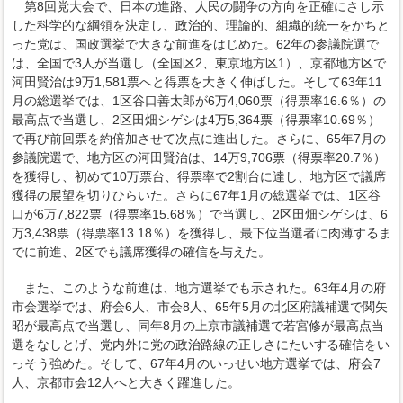
第8回党大会で、日本の進路、人民の闘争の方向を正確にさし示
した科学的な綱領を決定し、政治的、理論的、組織的統一をかちと
った党は、国政選挙で大きな前進をはじめた。62年の参議院選で
は、全国で3人が当選し（全国区2、東京地方区1）、京都地方区で
河田賢治は9万1,581票へと得票を大きく伸ばした。そして63年11
月の総選挙では、1区谷口善太郎が6万4,060票（得票率16.6％）の
最高点で当選し、2区田畑シゲシは4万5,364票（得票率10.69％）
で再び前回票を約倍加させて次点に進出した。さらに、65年7月の
参議院選で、地方区の河田賢治は、14万9,706票（得票率20.7％）
を獲得し、初めて10万票台、得票率で2割台に達し、地方区で議席
獲得の展望を切りひらいた。さらに67年1月の総選挙では、1区谷
口が6万7,822票（得票率15.68％）で当選し、2区田畑シゲシは、6
万3,438票（得票率13.18％）を獲得し、最下位当選者に肉薄するま
でに前進、2区でも議席獲得の確信を与えた。
また、このような前進は、地方選挙でも示された。63年4月の府
市会選挙では、府会6人、市会8人、65年5月の北区府議補選で関矢
昭が最高点で当選し、同年8月の上京市議補選で若宮修が最高点当
選をなしとげ、党内外に党の政治路線の正しさにたいする確信をい
っそう強めた。そして、67年4月のいっせい地方選挙では、府会7
人、京都市会12人へと大きく躍進した。