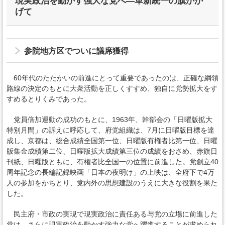
現実政治を動かす強大な党へ―革新統一の旗かか
げて
参院地方区でついに議席獲得
60年代のたたかいの前進にとって重要であったのは、正確な綱領
路線の決定のもとに大衆活動を正しくすすめ、独自に党勢拡大をす
すめるとりくみであった。
党員倍加運動の成功のもとに、1963年、幹部会の「日曜版拡大
特別月間」の訴えに呼応して、府党組織は、7月に日曜版目標を達
成し、京都は、総合成績全国第一位、日曜版有権者比第一位、日曜
版集金成績第二位、日曜版拡大成績第三位の成績をおさめ、赤旗日
刊紙、日曜版ともに、有権者比全国一の位置に前進した。党創立40
周年記念の長編記録映画「日本の夜明け」の上映は、全府下で4万
人の参加をかちとり、党内外の思想建設のうえに大きな役割を果た
した。
民主府・市政の実現で現実政治に責任ある与党の立場に前進した
党は、さらに現実政治を動かす強力な党へ躍進することが求められ