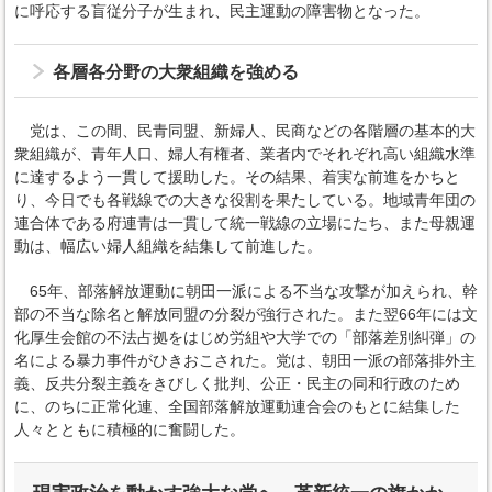
に呼応する盲従分子が生まれ、民主運動の障害物となった。
各層各分野の大衆組織を強める
党は、この間、民青同盟、新婦人、民商などの各階層の基本的大
衆組織が、青年人口、婦人有権者、業者内でそれぞれ高い組織水準
に達するよう一貫して援助した。その結果、着実な前進をかちと
り、今日でも各戦線での大きな役割を果たしている。地域青年団の
連合体である府連青は一貫して統一戦線の立場にたち、また母親運
動は、幅広い婦人組織を結集して前進した。
65年、部落解放運動に朝田一派による不当な攻撃が加えられ、幹
部の不当な除名と解放同盟の分裂が強行された。また翌66年には文
化厚生会館の不法占拠をはじめ労組や大学での「部落差別糾弾」の
名による暴力事件がひきおこされた。党は、朝田一派の部落排外主
義、反共分裂主義をきびしく批判、公正・民主の同和行政のため
に、のちに正常化連、全国部落解放運動連合会のもとに結集した
人々とともに積極的に奮闘した。