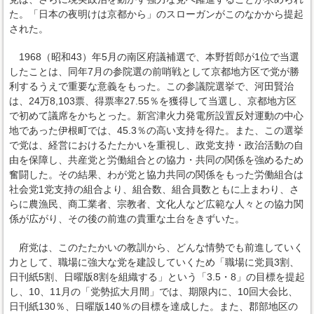
た。「日本の夜明けは京都から」のスローガンがこのなかから提起
された。
1968（昭和43）年5月の南区府議補選で、本野哲郎が1位で当選
したことは、同年7月の参院選の前哨戦として京都地方区で党が勝
利するうえで重要な意義をもった。この参議院選挙で、河田賢治
は、24万8,103票、得票率27.55％を獲得して当選し、京都地方区
で初めて議席をかちとった。新宮津火力発電所設置反対運動の中心
地であった伊根町では、45.3％の高い支持を得た。また、この選挙
で党は、経営におけるたたかいを重視し、政党支持・政治活動の自
由を保障し、共産党と労働組合との協力・共同の関係を強めるため
奮闘した。その結果、わが党と協力共同の関係をもった労働組合は
社会党1党支持の組合より、組合数、組合員数ともに上まわり、さ
らに農漁民、商工業者、宗教者、文化人など広範な人々との協力関
係が広がり、その後の前進の貴重な土台をきずいた。
府党は、このたたかいの教訓から、どんな情勢でも前進していく
力として、職場に強大な党を建設していくため「職場に党員3割、
日刊紙5割、日曜版8割を組織する」という「3.5・8」の目標を提起
し、10、11月の「党勢拡大月間」では、期限内に、10回大会比、
日刊紙130％、日曜版140％の目標を達成した。また、郡部地区の