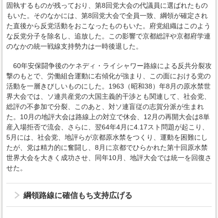
固執するものが残っており、第8回党大会の代議員に選ばれたもの
もいた。そのなかには、第8回党大会で全員一致、綱領が確定され
た直後から反党活動をおこなったものもいた。府党組織はこのよう
な反党分子を除名し、追放した。この影響で京都総評や京都府学連
のなかの統一戦線支持勢力は一時後退した。
60年安保闘争後のケネディ・ライシャワー路線による反共分裂攻
撃のもとで、労働組合運動に右傾化が強まり、この面における党の
活動を一層きびしいものにした。1963（昭和38）年8月の原水禁世
界大会では、ソ連共産党の大国主義的干渉とも関連して、社会党、
総評の不参加で分裂、このあと、対ソ連盲従の志賀分派が生まれ
た。10月の地評大会は路線上の対立で休会、12月の再開大会は8単
産入場拒否で流会、さらに、翌64年4月に4.17スト問題が起こり、
5月には、社会党、地評らが京都原水禁をつくり、運動を困難にし
たが、党は精力的に奮闘し、8月に京都でひらかれた第十回原水禁
世界大会を大きく成功させ、同年10月、地評大会では統一を回復さ
せた。
綱領路線に確信もち支持広げる