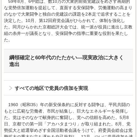
59年8月、6中総は、数10万の大衆的前衛党建設をめざす画期的
な党勢倍加運動を提起して、直面する安保闘争、労働運動の高まり
のなかで大衆闘争と独自の党建設の課題を2本足で追求することを
決定した。10月、第12回府党会議がひらかれて、体制を強化し
た。同月ひらかれた京都総評大会では、統一派が役員に進出し京教
組の糸井一が議長となり、安保闘争の指導に重要な役割を果たし
た。
綱領確定と60年代のたたかい―現実政治に大きく
進出
すべての地区で党員の倍加を実現
1960（昭和35）年の新安保条約に反対する闘争は、平民共闘の
もとに広範な労働者、市民が結集し、巨大なエネルギーを発揮し
た。党はそのなかで献身的に奮闘し、党への信頼を高めた。5月8
日、京都での第一回「アカハタまつり」が取り組まれた。8月、党
勢拡大と総選挙めざす全国活動者会議をうけて、府委員会総会は党
勢拡大の重大な立ち遅れを自己批判し、12月、ついに党員倍加を達