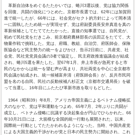
革新自治体をめぐるたたかいでは、蜷川3選以後、党は協力関係
を回復、共闘の強化につとめた。京都市長選では、62年には加賀田
進で統一したが、66年には、社会党がセクト的方針によって岡本清
一に固執したため統一が実現せず、党は府副委員長安井真造を真の
革新候補としてたててたたかった。直後の知事選では、自民党が、
初めて民社党をだきこみ、前京都府農林部長の浜田正をたてて、大
物量作戦で挑戦した。党は、府職、教組、自治労、府医師会、保険
医協会など民主勢力の統一をよびかけ、告示2日前に、共産党、社
会党、民社党党員会議の3者で協定し、民主府政推進協議会が結成
され、蜷川5選を果たした。翌67年1月、井上市長が急死すると市
民のなかからは統一を望む声が高まり、共社両党を中心に全京都市
民会議が結成され、統一候補富井清（府医師会長）が、反共市民同
盟を名のる自民、民社の反動候補八杉正文（京都市交通局長）を破
って当選し、16年目にふたたび革新市政を取りもどした。
1964（昭和39）年8月、アメリカ帝国主義によるベトナム侵略拡
大のなかで、党は平和運動をつよめ、65年7月、2年ぶりに共闘が
成立し、ベトナム侵略に抗議する決起集会が円山でひらかれた。66
年10月21日には、大規模な全国的統一行動も展開された。以来、
国際統一行動としてたたかわれるようになった。当時、中国共産党
による大国主義的干渉がわが党と日本の民主勢力に開始され、これ