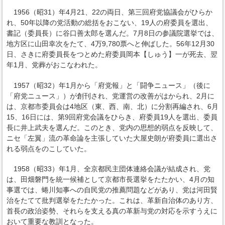
1956（昭31）年4月21、22の両日、第三回府党協議会がひらか
れ、50年以降の党活動の総括をおこない、19人の府委員を選出、
書記（委員長）に谷口善太郎を選んだ。7月8日の参議院選挙では、
地方区に山田幸次をたて、4万9,780票へと伸ばした。56年12月30
日、さきに府委員長をつとめた府委員岡本【しゅう】一が死去、翌
年1月、党葬がおこなわれた。
1957（昭32）年1月から「府党報」と「闘争ニュース」（後に
「府党ニュース」）が創刊され、党運営の改善がはかられ、2月に
は、京都市委員会は4地区（東、西、南、北）に分割再編され、6月
15、16日には、第9回府党会議をひらき、府委員19人を選出、委員
長に井上武夫を選んだ。このとき、党内の思想的弱点を反映して、
ニセ「左翼」流の革命論を主張していた大屋史朗が府委員に選出さ
れる弱点をのこしていた。
1958（昭33）年1月、全京都民主団体連絡会議が結成され、党
は、田畑磐門を統一候補として京都市長選挙をたたかい、4月の知
事選では、蜷川知事への自民党の推薦問題などがあり、党は河田賢
治をたてて批判選挙をたたかった。これは、革新自治体のあり方、
首長の政治姿勢、それらを支える真の革新与党の対応を示すうえに
おいて重要な教訓となった。