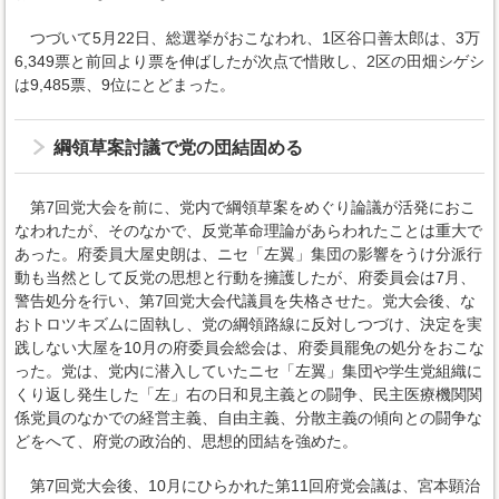
つづいて5月22日、総選挙がおこなわれ、1区谷口善太郎は、3万
6,349票と前回より票を伸ばしたが次点で惜敗し、2区の田畑シゲシ
は9,485票、9位にとどまった。
綱領草案討議で党の団結固める
第7回党大会を前に、党内で綱領草案をめぐり論議が活発におこ
なわれたが、そのなかで、反党革命理論があらわれたことは重大で
あった。府委員大屋史朗は、ニセ「左翼」集団の影響をうけ分派行
動も当然として反党の思想と行動を擁護したが、府委員会は7月、
警告処分を行い、第7回党大会代議員を失格させた。党大会後、な
おトロツキズムに固執し、党の綱領路線に反対しつづけ、決定を実
践しない大屋を10月の府委員会総会は、府委員罷免の処分をおこな
った。党は、党内に潜入していたニセ「左翼」集団や学生党組織に
くり返し発生した「左」右の日和見主義との闘争、民主医療機関関
係党員のなかでの経営主義、自由主義、分散主義の傾向との闘争な
どをへて、府党の政治的、思想的団結を強めた。
第7回党大会後、10月にひらかれた第11回府党会議は、宮本顕治