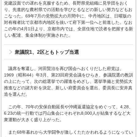
党建設面での遅れを克服するため、長野県党組織に見学団をおく
り、先進的な農村県での活動を学びとるなどの新しい努力などもお
こなった。69年7月の党勢拡大の月間中に、中丹地区は、日曜版の
対有権者比で京都市内地区を抜いて府下第一位へと前進した。なお
この年の4月1日より、京都市内では、全居住地で読者を把握する新
しい配達、集金体制が実施された。
衆議院1、2区ともトップ当選
議席を奪還し、河田賢治を再び国会へおくりだした府党は、
1969（昭和44）年3月、第23回府党会議をひらき、参議院選の教訓
の上にたって、次の総選挙での躍進をめざし、選挙準備と党勢拡大
推進などの諸方針を決定、新しい府委員会を選出、委員長に安井真
造を選んだ。
この年、70年の安保自動延長や沖縄返還協定をめぐって、4.28、
6.23の統一行動では円山集会にそれぞれ8,000人が結集するなど大
衆運動が大きく盛り上がった。
また68年暮れから大学闘争が激しくたたかわれるようになってい