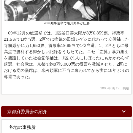
70年知事選挙で蜷川知事が圧勝
69年12月の総選挙では、1区谷口善太郎が8万6,859票、得票率
21.5％で1位当選、2区では病気の田畑シゲシに代わって立候補した
寺前巌が11万1,650票、得票率19.85％で1位当選、1、2区ともに最
高点で勝利する輝かしい記録をうちたてた。ニセ「左翼」暴力集団
を擁護していた社会党候補は、1区で1人にしぼったにもかかわらず
落選、社会党は、京都で約8万5,000票の得票を激減させた。2区に
おける党の議席は、米占領軍に不当に奪われてから実に18年ぶりの
奪還であった。
2005年8月19日掲載
京都府委員会の紹介
各地の事務所