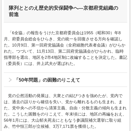
隊列ととのえ歴史的安保闘争へ―京都府党組織の
前進
「6全協」の報告をうけた京都府委員会は1955（昭和30）年8
月、府委員会総会をひらき、党の統一を回復させる方向を確認し
た。10月9日、第一回府党協議会（全府細胞代表者会議）がひらか
れた。つづいて、11月13日、第二回府党協議会がひらかれ、臨時
指導部を選出、地区を2市4地区制に改編することを決定した。書記
（委員長）には、井上武夫が選ばれた。
「50年問題」の困難のりこえて
党の公然活動の発展は、大衆との結びつきを強めたが、党内で
は、過去の誤りから確信を失い、党から離れるものも生まれ、ま
た、党中央への不信から清算主義、自由・分散主義の傾向も生まれ
た。こうした困難をのりこえて、年末頃には、地区の再編をおえ、
56年1月には、大山郁夫死去にともなう参議院補欠選挙に取り組
み、竹中恒三郎が立候補、3万7,171票を獲得した。