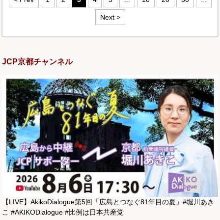
Next >
JCP京都チャンネル
【LIVE】AkikoDialogue第5回「広島とつなぐ81年目の夏」#堀川あき
こ #AKIKODialogue #比例は日本共産党