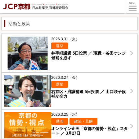
活動と政策
2026.3.31（火）
選挙
井手町議選 5日投票 ／ 現職・谷田ケンジ
候補を必ず
2026.3.27（金）
選挙
右京区・府議補選 5日投票 ／ 山口咲子候
補が全力
2026.3.25（水）
動画
政策・見解
オンライン企画「京都の情勢・視点」スタ
ート ／ 3月27日