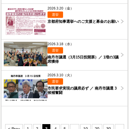
2026.3.20（金）
選挙
京都府知事選挙へのご支援と募金のお願い
2026.3.18（水）
選挙
南丹市議選（3月15日投開票）／ 1増の3議
席獲得
2026.3.10（火）
選挙
市民要求実現の議席必ず ／ 南丹市議選 3
候補奮闘
< Prev
1
2
3
4
5
...
10
20
30
...