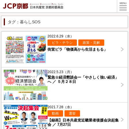
タグ：暮らしSOS
2022.6.29（水）
ビラ・チラシ
政策・見解
街宣ビラ「物価高から生活まもる」
2022.5.23（月）
緊急☆経済懇談会ー「やさしく強い経済」
へ ／ ５月２８日
2021.7.28（水）
動画
選挙
【録画】日本共産党近畿業者後援会決起集
会 ／ 7月27日