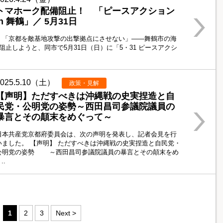
トマホーク配備阻止！ 「ピースアクション
in 舞鶴」／ 5月31日
「京都を敵基地攻撃の出撃拠点にさせない」――舞鶴市の海
止しようと、同市で5月31日（日）に「5・31 ピースアクシ
.
2025.5.10（土）
政策・見解
【声明】ただすべきは沖縄戦の史実捏造と自
民党・公明党の姿勢～西田昌司参議院議員の
暴言とその顛末をめぐって～
日本共産党京都府委員会は、次の声明を発表し、記者会見を行
いました。 【声明】 ただすべきは沖縄戦の史実捏造と自民党・
公明党の姿勢 ～西田昌司参議院議員の暴言とその顛末をめ
..
1
2
3
Next >