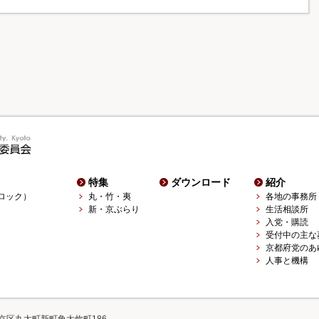
特集
ダウンロード
紹介
ロック）
丸・竹・夷
各地の事務所
新・京ぶらり
生活相談所
入党・購読
受付中の主な
京都府党のあ
人事と機構