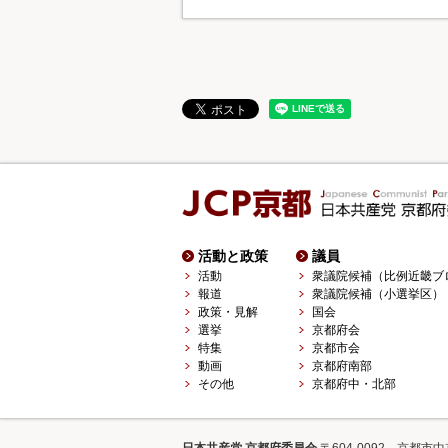
活動と政策
議員
活動
衆議院候補（比例近畿ブ
報道
衆議院候補（小選挙区）
政策・見解
国会
選挙
京都府会
特集
京都市会
動画
京都府南部
その他
京都府中・北部