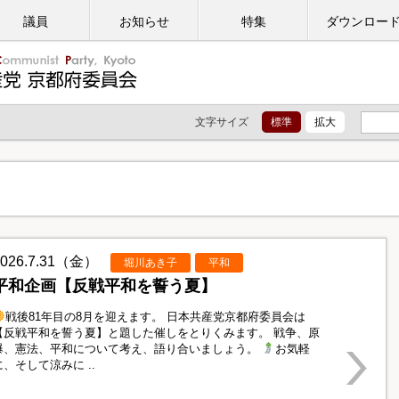
議員
お知らせ
特集
ダウンロー
文字サイズ
標準
拡大
2026.7.31（金）
堀川あき子
平和
平和企画【反戦平和を誓う夏】
戦後81年目の8月を迎えます。 日本共産党京都府委員会は
【反戦平和を誓う夏】と題した催しをとりくみます。 戦争、原
爆、憲法、平和について考え、語り合いましょう。
お気軽
に、そして涼みに ..