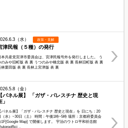
2026.6.3（水）
政策・見解
宮津民報（５種）の発行
日本共産党宮津市委員会は、宮津民報号外を発行しました。 う
つのみや旧町版 表 裏 うつのみや橋北版 表 裏 長林旧町版 表 裏
長林栗田版 表 裏 長林上宮津版 表 裏
2026.5.8（金）
【パネル展】 「ガザ・パレスチナ 歴史と現
在」
【パネル展】「ガザ・パレスチナ 歴史と現在」を 日にち：20
日（水）~30日（土） 時間：午後1時~5時 場所：京都府委員会
の1F[Google Map] で開催します。 宇治のウトロ平和祈念館
utorooffici ..