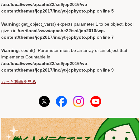
/usr/local/www/apache22/ssl/jcp2016/wp-
content/themes/jcp2017/inc/yt-jcpkyoto.php
on line
5
Warning
: get_object_vars() expects parameter 1 to be object, bool
given in
/usr/local/www/apache22/ssl/jcp2016/wp-
content/themes/jcp2017/inc/yt-jcpkyoto.php
on line
7
Warning
: count(): Parameter must be an array or an object that
implements Countable in
/usr/local/www/apache22/ssl/jcp2016/wp-
content/themes/jcp2017/inc/yt-jcpkyoto.php
on line
9
もっと動画を見る