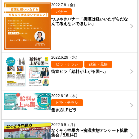
2022.7.8（金）
バナー
つぶやきバナー「痴漢は軽いいたずらだな
んて考えないでほしい」
2022.6.29（水）
ビラ・チラシ
政策・見解
街宣ビラ「給料が上がる国へ」
2022.6.16（木）
ビラ・チラシ
働き方LPビラ
2022.5.9（月）
なくそう性暴力〜痴漢実態アンケート拡散
集会 / 5月14日