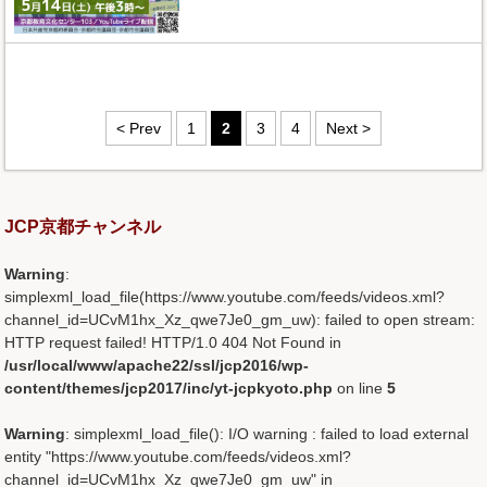
< Prev
1
2
3
4
Next >
JCP京都チャンネル
Warning
:
simplexml_load_file(https://www.youtube.com/feeds/videos.xml?
channel_id=UCvM1hx_Xz_qwe7Je0_gm_uw): failed to open stream:
HTTP request failed! HTTP/1.0 404 Not Found in
/usr/local/www/apache22/ssl/jcp2016/wp-
content/themes/jcp2017/inc/yt-jcpkyoto.php
on line
5
Warning
: simplexml_load_file(): I/O warning : failed to load external
entity "https://www.youtube.com/feeds/videos.xml?
channel_id=UCvM1hx_Xz_qwe7Je0_gm_uw" in