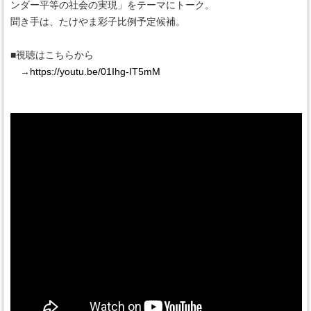
ンダー平等の社会の実現」をテーマにトーク。
聞き手は、たけやま彩子比例予定候補。
■視聴はこちらから
→
https://youtu.be/01Ihg-IT5mM