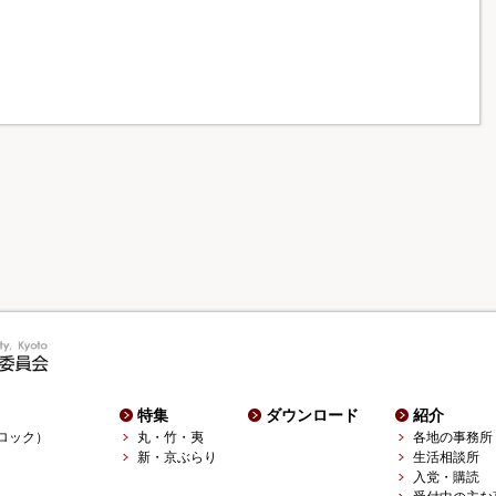
）
特集
ダウンロード
紹介
ロック）
丸・竹・夷
各地の事務所
新・京ぶらり
生活相談所
入党・購読