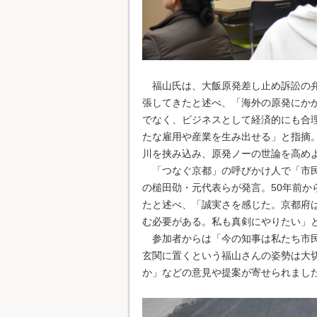
福山氏は、大飯原発差し止め訴訟の弁
張してきたと述べ、「海外の原発にか
でなく、ビジネスとして経済的にも合
たな雇用や産業を生み出せる」と指摘
川を挟み込み、原発ノーの世論を高め
「つなぐ京都」の呼びかけ人で「市民
の槌田劭・元代表らが発言。50年前
たと述べ、「誠実さを感じた。京都府
む必要がある。私も真剣にやりたい」
参加者からは「今の知事は私たち市民
玄関に置くという福山さんの姿勢は大
か」などの意見や提案が寄せられまし