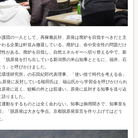
護団の一人として、再稼働反対、原発は廃炉を目指すべきだと主
かわる企業は軒並み撤退している。廃炉は、命や安全性の問題だけ
理性がある。廃炉を目指し、自然エネルギーへ切り替える中で、新
。「脱原発を打ち出している新潟県の米山知事とともに、福井、石
よう」と呼びかけました。
環境研究所」の石田紀郎代表理事、「使い捨て時代を考える会」
から原発に反対している槌田氏は、福山氏から学習会を呼びかけられ
は原発に近く、蚊帳の外とは筋違い。原発に反対する知事を送り込
と語りました。
運動をするものとは全く会わない。知事は御用聞きで、知事室を
切」「脱原発は大きな争点。京都脱原発宣言を作り上げてはどう
た。