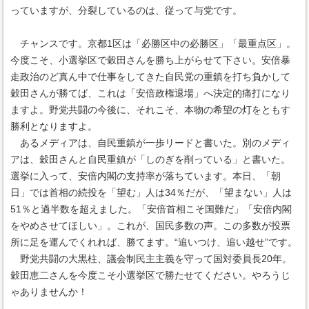
っていますが、分裂しているのは、従って与党です。
チャンスです。京都1区は「必勝区中の必勝区」「最重点区」。
今度こそ、小選挙区で穀田さんを勝ち上がらせて下さい。安倍暴
走政治のど真ん中で仕事をしてきた自民党の重鎮を打ち負かして
穀田さんが勝てば、これは「安倍政権退場」へ決定的痛打になり
ますよ。野党共闘の今後に、それこそ、本物の希望の灯をともす
勝利となりますよ。
あるメディアは、自民重鎮が一歩リードと書いた。別のメディ
アは、穀田さんと自民重鎮が「しのぎを削っている」と書いた。
選挙に入って、安倍内閣の支持率が落ちています。本日、「朝
日」では首相の続投を「望む」人は34％だが、「望まない」人は
51％と過半数を超えました。「安倍首相こそ国難だ」「安倍内閣
をやめさせてほしい」。これが、国民多数の声。この多数が投票
所に足を運んでくれれば、勝てます。“追いつけ、追い越せ”です。
野党共闘の大黒柱、議会制民主主義を守って国対委員長20年。
穀田恵二さんを今度こそ小選挙区で勝たせてください。やろうじ
ゃありませんか！