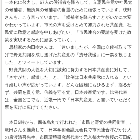
一本化に努力し、67人の候補者を降ろして、立憲民主党や社民党
の候補者、無所属の候補者の当選のために頑張っています。枝野
さんも、こう言っています。「候補者を降ろすことがいかに大変
かわかっています。市民の声を受けとめて努力された共産党、社
民党に敬意と感謝を申しあげたい」「市民連合の要請を受けた政
策を実現するために頑張っていく」。
思想家の内田樹さんは、「迷いましたが、今回は立候補取り下
げで野党共闘を成し遂げた共産党の『痩せ我慢』に一票を投じま
した」とツィートしています。
野党共闘の大義を大切に誠実に努力する日本共産党に対して、
「さすがだ。感激した」と、「比例は日本共産党に入れる」とい
う嬉しい声が広がっています。どんな困難にもひるまず、揺るが
ず、共闘を貫く党、信義を守る党、日本共産党です。比例代表
は、全国どこでも、近畿一円で「日本共産党」と書いていただく
票を広げに広げてください。
本日5時から、四条烏丸で行われた「市民と野党の共同街宣」。
穀田さんを推薦して、日本学術会議元会長で市民連合呼びかけ人
の廣渡清吾先生、市民環境研究所代表で元京都大学教授の石田紀