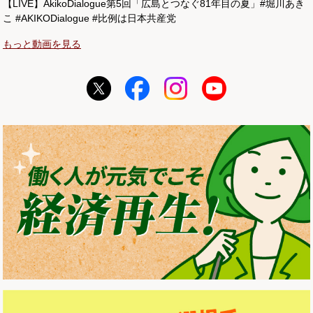
【LIVE】AkikoDialogue第5回「広島とつなぐ81年目の夏」#堀川あき
こ #AKIKODialogue #比例は日本共産党
もっと動画を見る