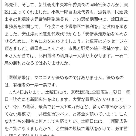
郎先生、そして、新社会党中央本部委員長の岡崎宏美さんが、演
説に立ってくれました。小沢一郎自由党代表も、滋賀県・民進党
出身の川端達夫元衆議院副議長も、この選挙期間中に、穀田恵二
事務所を訪問して、「今度こそ小選挙区で勝利を」と激励を頂き
ました。安住淳元民進党代表代行からも「安倍暴走政治をやめさ
せるために、ともに力をあわせましょう」と連帯のメッセージを
頂きました。穀田恵二さんこそ、市民と野党の統一候補です。穀
田さんが勝てば、比例選出の議員は一人繰り上がります。一石二
鳥の勝利となるではありませんか。
選挙結果は、マスコミが決めるのではありません。決めるの
は、有権者の一票一票です。
まだ4日あります。土曜日には、京都新聞に全面広告、朝日・毎
日・読売にも新聞広告を出します。大変な費用がかかりました
が、今回の選挙、最高でお一人100万円など、多くの市民からかつ
てない規模で、「共産党ガンバレ」と募金を頂いています。こん
な方たちの期待に何としても応えたい。土曜日には、「新聞広告
をご覧になりましたか？」と空前の規模で電話をかけて、必ず勝
ち抜こうではありませんか。