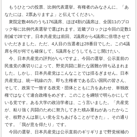
もうひとつの投票、比例代表選挙。有権者のみなさんに、「あ
なたには、2票ありますよ」と伝えてください。
衆院定数465のうち176議席、ほぼ4割の議席は、全国11のブロ
ック毎に比例代表選挙で選ばれます。近畿ブロックは今回の定数1
削減で28です。日本共産党は前回、2議席から4議席に倍増させて
いただきました。ただ、4人目の当選者は28番目でした。この4議
席を何が何でも確保して、5議席をどうしてもこじ開けたい。
今、日本共産党の評判がいいですよ。今回の選挙、公示直前の
民進党の裏切りによって、野党共闘に新たな困難が持ち込まれま
した。しかし、日本共産党はこんなことでは揺るぎません。日本
共産党は、統一戦線の力、即ち主権者である広い国民の皆さん、
そして、政策で一致する政党・団体とともに力をあわせ、単独政
権ではなくて連合政権をめざす。このことを綱領で明らかにして
いる党です。ある大学の政治学者は、こう言いました。「共産党
が、粘り強く共闘のために努力してきた積み重ねがあったからこ
そ、枝野さんは新しい党を立ちあげることができた」。その通り
です。「我が意を得たり」です。
今回の選挙、日本共産党は公示直前のギリギリまで野党候補の