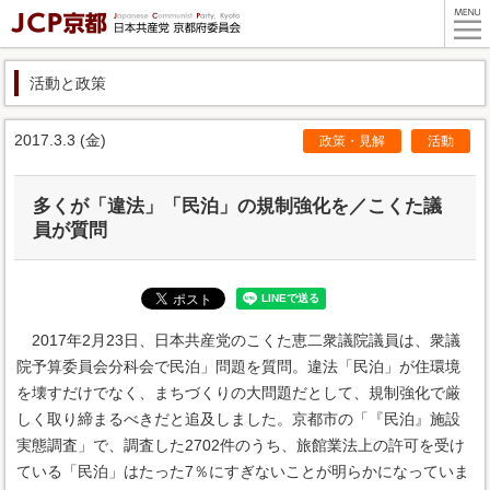
活動と政策
2017.3.3 (金)
政策・見解
活動
多くが「違法」「民泊」の規制強化を／こくた議
員が質問
2017年2月23日、日本共産党のこくた恵二衆議院議員は、衆議
院予算委員会分科会で民泊」問題を質問。違法「民泊」が住環境
を壊すだけでなく、まちづくりの大問題だとして、規制強化で厳
しく取り締まるべきだと追及しました。京都市の「『民泊』施設
実態調査」で、調査した2702件のうち、旅館業法上の許可を受け
ている「民泊」はたった7％にすぎないことが明らかになっていま