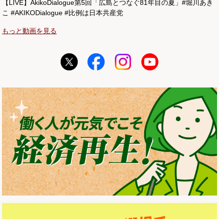
【LIVE】AkikoDialogue第5回「広島とつなぐ81年目の夏」#堀川あき
こ #AKIKODialogue #比例は日本共産党
もっと動画を見る