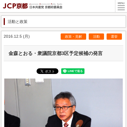
活動と政策
2016.12.5 (月)
政策・見解
活動
選挙
金森とおる・衆議院京都3区予定候補の発言