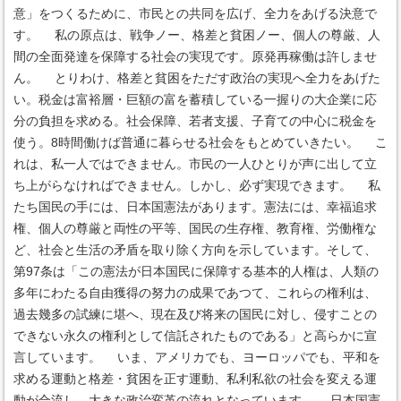
意」をつくるために、市民との共同を広げ、全力をあげる決意で
す。 私の原点は、戦争ノー、格差と貧困ノー、個人の尊厳、人
間の全面発達を保障する社会の実現です。原発再稼働は許しませ
ん。 とりわけ、格差と貧困をただす政治の実現へ全力をあげた
い。税金は富裕層・巨額の富を蓄積している一握りの大企業に応
分の負担を求める。社会保障、若者支援、子育ての中心に税金を
使う。8時間働けば普通に暮らせる社会をもとめていきたい。 こ
れは、私一人ではできません。市民の一人ひとりが声に出して立
ち上がらなければできません。しかし、必ず実現できます。 私
たち国民の手には、日本国憲法があります。憲法には、幸福追求
権、個人の尊厳と両性の平等、国民の生存権、教育権、労働権な
ど、社会と生活の矛盾を取り除く方向を示しています。そして、
第97条は「この憲法が日本国民に保障する基本的人権は、人類の
多年にわたる自由獲得の努力の成果であつて、これらの権利は、
過去幾多の試練に堪へ、現在及び将来の国民に対し、侵すことの
できない永久の権利として信託されたものである」と高らかに宣
言しています。 いま、アメリカでも、ヨーロッパでも、平和を
求める運動と格差・貧困を正す運動、私利私欲の社会を変える運
動が合流し、大きな政治変革の流れとなっています。 日本国憲