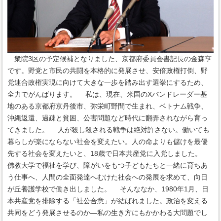
衆院3区の予定候補となりました、京都府委員会書記長の金森亨
です。野党と市民の共闘を本格的に発展させ、安倍政権打倒、野
党連合政権実現に向けて大きな一歩を踏み出す選挙にするため、
全力でがんばります。 私は、現在、米国のXバンドレーダー基
地のある京都府京丹後市、弥栄町野間で生まれ、ベトナム戦争、
沖縄返還、過疎と貧困、公害問題など時代に翻弄されながら育っ
てきました。 人が殺し殺される戦争は絶対許さない。働いても
暮らしが楽にならない社会を変えたい。人の命よりも儲けを最優
先する社会を変えたいと、18歳で日本共産党に入党しました。
佛教大学で福祉を学び、障がいをもつ子どもたちと一緒に育ちあ
う仕事へ、人間の全面発達へむけた社会への発展を求めて、向日
が丘養護学校で働き出しました。 そんななか、1980年1月、日
本共産党を排除する「社公合意」が結ばれました。政治を変える
共同をどう発展させるのか―私の生き方にもかかわる大問題でし