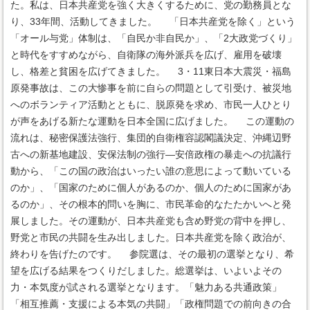
た。私は、日本共産党を強く大きくするために、党の勤務員とな
り、33年間、活動してきました。 「日本共産党を除く」という
「オール与党」体制は、「自民か非自民か」、「2大政党づくり」
と時代をすすめながら、自衛隊の海外派兵を広げ、雇用を破壊
し、格差と貧困を広げてきました。 3・11東日本大震災・福島
原発事故は、この大惨事を前に自らの問題として引受け、被災地
へのボランティア活動とともに、脱原発を求め、市民一人ひとり
が声をあげる新たな運動を日本全国に広げました。 この運動の
流れは、秘密保護法強行、集団的自衛権容認閣議決定、沖縄辺野
古への新基地建設、安保法制の強行―安倍政権の暴走への抗議行
動から、「この国の政治はいったい誰の意思によって動いている
のか」、「国家のために個人があるのか、個人のために国家があ
るのか」、その根本的問いを胸に、市民革命的なたたかいへと発
展しました。その運動が、日本共産党も含め野党の背中を押し、
野党と市民の共闘を生み出しました。日本共産党を除く政治が、
終わりを告げたのです。 参院選は、その最初の選挙となり、希
望を広げる結果をつくりだしました。総選挙は、いよいよその
力・本気度が試される選挙となります。「魅力ある共通政策」
「相互推薦・支援による本気の共闘」「政権問題での前向きの合