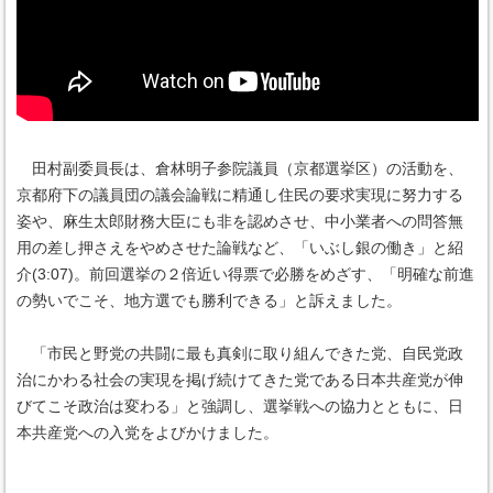
田村副委員長は、倉林明子参院議員（京都選挙区）の活動を、
京都府下の議員団の議会論戦に精通し住民の要求実現に努力する
姿や、麻生太郎財務大臣にも非を認めさせ、中小業者への問答無
用の差し押さえをやめさせた論戦など、「いぶし銀の働き」と紹
介(3:07)。前回選挙の２倍近い得票で必勝をめざす、「明確な前進
の勢いでこそ、地方選でも勝利できる」と訴えました。
「市民と野党の共闘に最も真剣に取り組んできた党、自民党政
治にかわる社会の実現を掲げ続けてきた党である日本共産党が伸
びてこそ政治は変わる」と強調し、選挙戦への協力とともに、日
本共産党への入党をよびかけました。