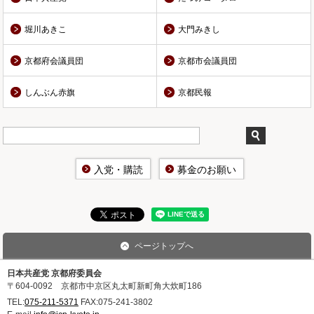
堀川あきこ
大門みきし
京都府会議員団
京都市会議員団
しんぶん赤旗
京都民報
入党・購読
募金のお願い
ページトップへ
日本共産党 京都府委員会
〒604-0092 京都市中京区丸太町新町角大炊町186
TEL:
075-211-5371
FAX:
075-241-3802