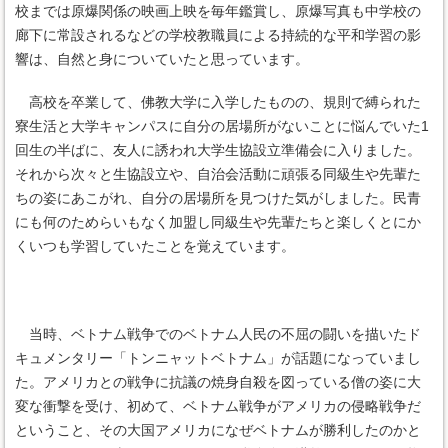
校までは原爆関係の映画上映を毎年鑑賞し、原爆写真も中学校の
廊下に常設されるなどの学校教職員による持続的な平和学習の影
響は、自然と身についていたと思っています。
高校を卒業して、佛教大学に入学したものの、規則で縛られた
寮生活と大学キャンパスに自分の居場所がないことに悩んでいた1
回生の半ばに、友人に誘われ大学生協設立準備会に入りました。
それから次々と生協設立や、自治会活動に頑張る同級生や先輩た
ちの姿にあこがれ、自分の居場所を見つけた気がしました。民青
にも何のためらいもなく加盟し同級生や先輩たちと楽しくとにか
くいつも学習していたことを覚えています。
当時、ベトナム戦争でのベトナム人民の不屈の闘いを描いたド
キュメンタリー「トンニャットベトナム」が話題になっていまし
た。アメリカとの戦争に抗議の焼身自殺を図っている僧の姿に大
変な衝撃を受け、初めて、ベトナム戦争がアメリカの侵略戦争だ
ということ、その大国アメリカになぜベトナムが勝利したのかと