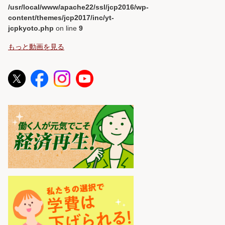
/usr/local/www/apache22/ssl/jcp2016/wp-
content/themes/jcp2017/inc/yt-
jcpkyoto.php
on line
9
もっと動画を見る