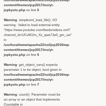
/usr/local/www/apache22/ssl/jcp2016/wp-
content/themes/jcp2017/inc/yt-
jcpkyoto.php
on line
5
Warning
: simplexml_load_file(): I/O
warning : failed to load external entity
"https://www.youtube.com/feeds/videos.xml?
channel_id=UCvM1hx_Xz_qwe7Je0_gm_uw"
in
/usr/local/www/apache22/ssl/jcp2016/wp-
content/themes/jcp2017/inc/yt-
jcpkyoto.php
on line
5
Warning
: get_object_vars() expects
parameter 1 to be object, bool given in
/usr/local/www/apache22/ssl/jcp2016/wp-
content/themes/jcp2017/inc/yt-
jcpkyoto.php
on line
7
Warning
: count(): Parameter must be
an array or an object that implements
Countable in