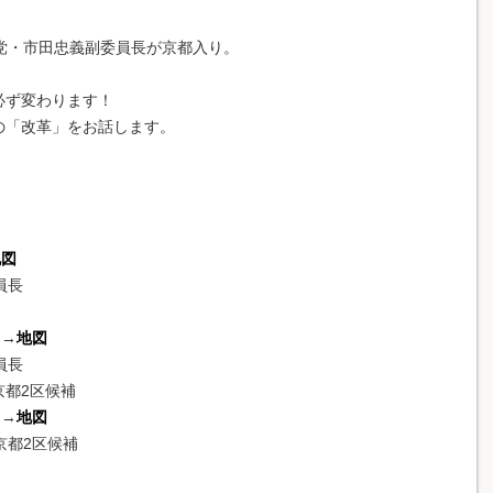
党・市田忠義副委員長が京都入り。
必ず変わります！
の「改革」をお話します。
地図
員長
）→
地図
員長
2区候補
）→
地図
京都2区候補