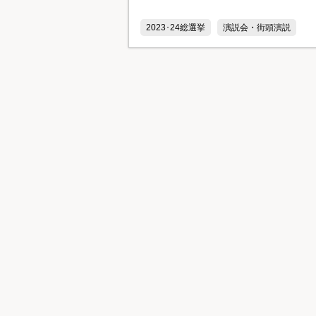
2023･24総選挙
演説会・街頭演説