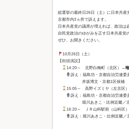
総選挙の最終日26日（土）に日本共産
京都市内3ヵ所で訴えます。
日本共産党の議席が増えれば、政治は
自民党政治のゆがみを正す日本共産党
ぜひ、お聞きください。
10月26日（土）
【街頭演説】
14:20～ 北野白梅町（北区）→
訴え：福島功・京都自治労連委
井坂博文・京都1区候補
15:05～ 高野イズミヤ（左京区
訴え：福島功・京都自治労連委
堀川あきこ・比例近畿／京都
16:20～ ＪＲ山科駅前（山科区
訴え：堀川あきこ・比例近畿／