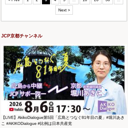
Next >
JCP京都チャンネル
【LIVE】AkikoDialogue第5回「広島とつなぐ81年目の夏」#堀川あき
こ #AKIKODialogue #比例は日本共産党