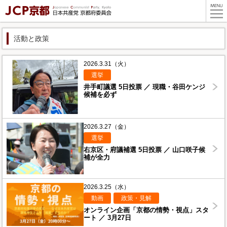
活動と政策
2026.3.31（火）
選挙
井手町議選 5日投票 ／ 現職・谷田ケンジ
候補を必ず
2026.3.27（金）
選挙
右京区・府議補選 5日投票 ／ 山口咲子候
補が全力
2026.3.25（水）
動画
政策・見解
オンライン企画「京都の情勢・視点」スタ
ート ／ 3月27日