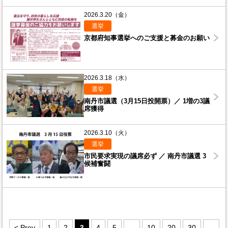
2026.3.20（金）
選挙
京都府知事選挙へのご支援と募金のお願い
2026.3.18（水）
選挙
南丹市議選（3月15日投開票）／ 1増の3議
席獲得
2026.3.10（火）
選挙
市民要求実現の議席必ず ／ 南丹市議選 3
候補奮闘
< Prev
1
2
3
4
5
...
10
20
30
...