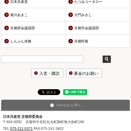
日本共産党
たつみコータロー
堀川あきこ
大門みきし
京都府会議員団
京都市会議員団
しんぶん赤旗
京都民報
入党・購読
募金のお願い
ページトップへ
日本共産党 京都府委員会
〒604-0092 京都市中京区丸太町新町角大炊町186
TEL:
075-211-5371
FAX:
075-241-3802