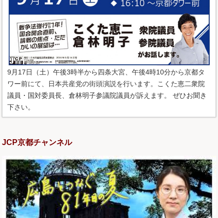
9月17日（土）午後3時半から四条大宮、午後4時10分から京都タ
ワー前にて、日本共産党の街頭演説を行います。こくた恵二衆院
議員・国対委員長、倉林明子参議院議員が訴えます。 ぜひお聞き
下さい。
JCP京都チャンネル