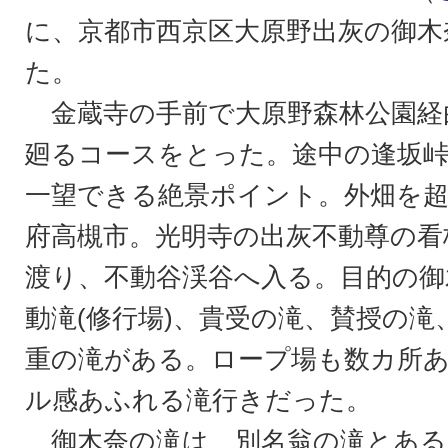
に、京都市西京区大原野出灰の御木
た。
金蔵寺の手前で大原野森林公園経
廻るコースをとった。途中の逢坂
一望できる絶景ポイント。外畑を
府高槻市。光明寺の出灰不動尊の看
渡り、不動谷渓谷へ入る。目的の御
動滝(修行場)、貴受の滝、賛授の滝
重の滝がある。ロープ場も数カ所
ル感あふれる滝行きだった。
御木奈の滝は、別名翁の滝とある