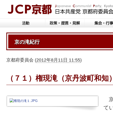
京の滝紀行
京都府委員会
(
2012年8月11日 11:55
)
（７１）権現滝（京丹波町和知
京
て