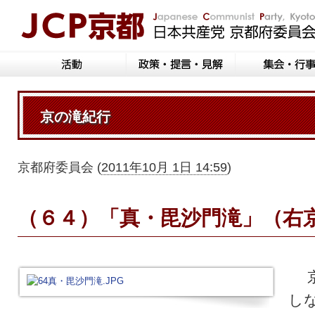
京の滝紀行
京都府委員会
(
2011年10月 1日 14:59
)
（６４）「真・毘沙門滝」（右
京
し