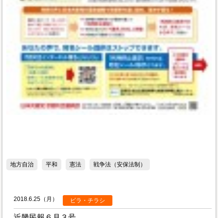
地方自治
平和
憲法
戦争法（安保法制）
2018.6.25（月）
ビラ・チラシ
近畿民報６月３号