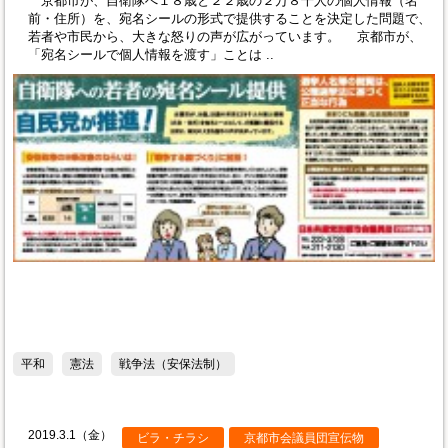
京都市が、自衛隊へ１８歳と２２歳の２万８千人の個人情報（名
前・住所）を、宛名シールの形式で提供することを決定した問題で、
若者や市民から、大きな怒りの声が広がっています。 京都市が、
「宛名シールで個人情報を渡す」ことは ..
平和
憲法
戦争法（安保法制）
2019.3.1（金）
ビラ・チラシ
京都市会議員団宣伝物