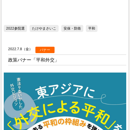
2022参院選
たけやまさいこ
安保・防衛
平和
2022.7.8（金）
バナー
政策バナー「平和外交」