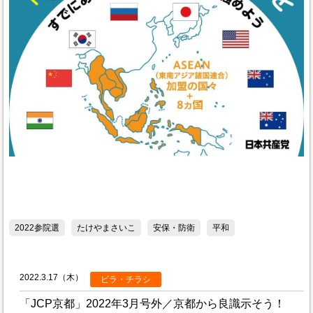
2022参院選
たけやまさいこ
安保・防衛
平和
2022.3.17（木）
ビラ・チラシ
「JCP京都」2022年3月号外／京都から良識示そう！