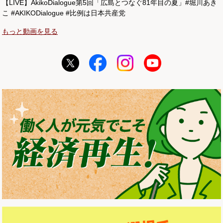
【LIVE】AkikoDialogue第5回「広島とつなぐ81年目の夏」#堀川あき
こ #AKIKODialogue #比例は日本共産党
もっと動画を見る